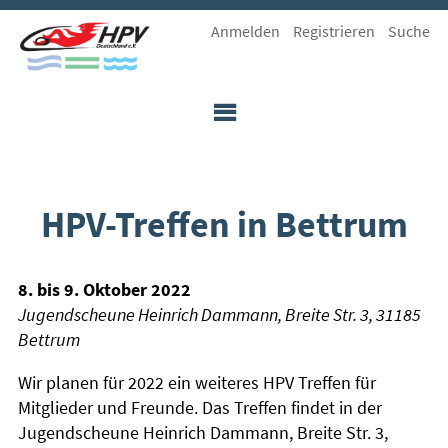
Zum
Anmelden
Registrieren
Suche
Inhalt
springen
Human
Mobilität
Powered
mit
Vehicles
Spaß
e.V.
HPV-Treffen in Bettrum
8. bis 9. Oktober 2022
Jugendscheune Heinrich Dammann, Breite Str. 3, 31185
Bettrum
Wir planen für 2022 ein weiteres HPV Treffen für
Mitglieder und Freunde. Das Treffen findet in der
Jugendscheune Heinrich Dammann, Breite Str. 3,