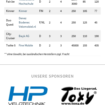
Fair.be
D
2
4
85
120
Hochschule
3000
Kinner
Kinner
FIN
2
4
250
105
??
Denez
Duo
Bodenec
F/NL
2
4
250
125
45
Quest
Velomobiel.nl
City-
Bayk AG
D
3
3
250
110
190
Cruiser
Twike 5
Fine Mobile
D
2
3
45000
155
435
** ohne Gewähr, bei ausländischen Herstellern zzgl. Fracht
UNSERE SPONSOREN