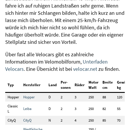
fahre ich auf ruhigen Landstraßen sehr gerne. Wenn
sich hinter mir Schlangen bilden, halte ich kurz an und
lasse mich überholen. Mit einem 25-km/h-Fahrzeug
würde ich mich hier nicht so wohl fühlen, da ich
häufiger überholt würde. Eine Garage oder ein eigener
Stellplatz sind sicher von Vorteil.
Über fast alle Velocars gibt es zahlreiche
Informationen im Velomobilforum,
Unterfaden
Velocars
. Eine Übersicht ist bei
velocar.net
zu finden.
Per-
Motor
Breite
Gewich
Typ
Hersteller
Land
Räder
sonen
Watt
cm
kg
Hopper
Hopper
D
2
3
250
88
120
Classic
Leiba
D
2
3
250
82
55
L
CityQ
City
Q
N
2
4
250
85
70
Westfälische
250 /