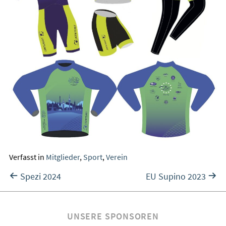
Verfasst in
Mitglieder
,
Sport
,
Verein
Vorheriger:
Nächster:
Spezi 2024
EU Supino 2023
Beitragsnavigation
UNSERE SPONSOREN