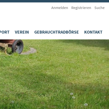
Anmelden
Registrieren
Suche
PORT
VEREIN
GEBRAUCHTRADBÖRSE
KONTAKT
D
AS NEUESTE
AKTIVE
ETTBEWERBE
POLITISCH
EKORDE
INFO BULL
ELTMEISTERSCHAFTEN
SERVICE
EGELWERK
MITGLIEDSANTRAG
PORTLICH, SPORTLICH