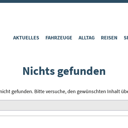
Zum
Inhalt
springen
AKTUELLES
FAHRZEUGE
ALLTAG
REISEN
S
KALENDER
ZU LANDE
GESCHICHTE
DEUTSCHLAN
D
KARTE
ZU WASSER
TREFFEN
EUROPA
W
IN DER LUFT
WELTWEIT
R
Nichts gefunden
TECHNIK FÜR ALLE
W
FAQ
R
nicht gefunden. Bitte versuche, den gewünschten Inhalt übe
S