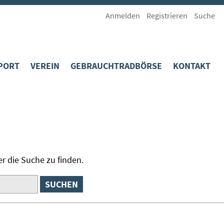
Anmelden
Registrieren
Suche
PORT
VEREIN
GEBRAUCHTRADBÖRSE
KONTAKT
D
AS NEUESTE
AKTIVE
ETTBEWERBE
POLITISCH
EKORDE
INFO BULL
ELTMEISTERSCHAFTEN
SERVICE
EGELWERK
MITGLIEDSANTRAG
r die Suche zu finden.
PORTLICH, SPORTLICH