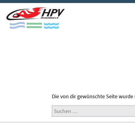
Human
Mobilität
Powered
mit
Vehicles
Spaß
e.V.
Die von dir gewünschte Seite wurde 
Suchen
nach: